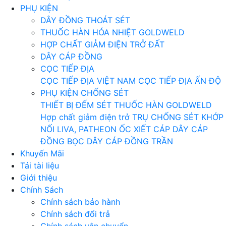
PHỤ KIỆN
DÂY ĐỒNG THOÁT SÉT
THUỐC HÀN HÓA NHIỆT GOLDWELD
HỢP CHẤT GIẢM ĐIỆN TRỞ ĐẤT
DÂY CÁP ĐỒNG
CỌC TIẾP ĐỊA
CỌC TIẾP ĐỊA VIỆT NAM
CỌC TIẾP ĐỊA ẤN ĐỘ
PHỤ KIỆN CHỐNG SÉT
THIẾT BỊ ĐẾM SÉT
THUỐC HÀN GOLDWELD
Hợp chất giảm điện trở
TRỤ CHỐNG SÉT
KHỚP
NỐI LIVA, PATHEON
ỐC XIẾT CÁP
DÂY CÁP
ĐỒNG BỌC
DÂY CÁP ĐỒNG TRẦN
Khuyến Mãi
Tải tài liệu
Giới thiệu
Chính Sách
Chính sách bảo hành
Chính sách đổi trả
Chính sách vận chuyển