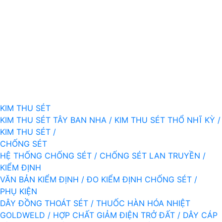
KIM THU SÉT
KIM THU SÉT TÂY BAN NHA /
KIM THU SÉT THỔ NHĨ KỲ /
KIM THU SÉT /
CHỐNG SÉT
HỆ THỐNG CHỐNG SÉT /
CHỐNG SÉT LAN TRUYỀN /
KIỂM ĐỊNH
VĂN BẢN KIỂM ĐỊNH /
ĐO KIỂM ĐỊNH CHỐNG SÉT /
PHỤ KIỆN
DÂY ĐỒNG THOÁT SÉT /
THUỐC HÀN HÓA NHIỆT
GOLDWELD /
HỢP CHẤT GIẢM ĐIỆN TRỞ ĐẤT /
DÂY CÁP