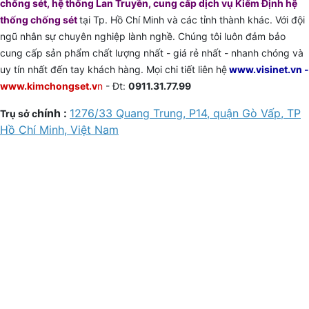
chống sét, hệ thống Lan Truyền, cung cấp dịch vụ Kiểm Định hệ
thống chống sét
tại Tp. Hồ Chí Minh và các tỉnh thành khác. Với đội
ngũ nhân sự chuyên nghiệp lành nghề. Chúng tôi luôn đảm bảo
cung cấp sản phẩm chất lượng nhất - giá rẻ nhất - nhanh chóng và
uy tín nhất đến tay khách hàng. Mọi chi tiết liên hệ
www.visinet.vn -
www.kimchongset.v
n
- Đt:
0911.31.77.99
hính :
1276/33 Quang Trung, P14, quận Gò Vấp, TP
Trụ sở c
Hồ Chí Minh, Việt Nam