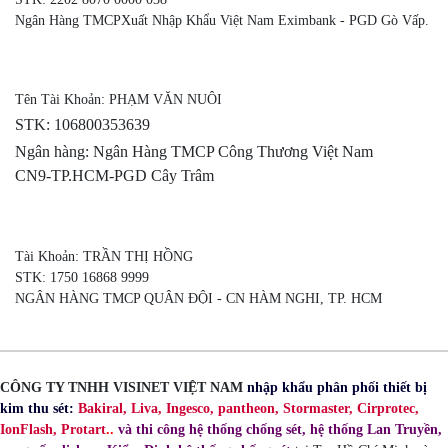
Ngân Hàng TMCPXuất Nhập Khẩu Việt Nam Eximbank - PGD Gò Vấp.
Tên Tài Khoản: PHẠM VĂN NUÔI
STK:
106800353639
Ngân hàng: Ngân Hàng TMCP Công Thương Việt Nam
CN9-TP.HCM-PGD Cây Trâm
Tài Khoản: TRẦN THỊ HỒNG
STK: 1750 16868 9999
NGÂN HÀNG TMCP QUÂN ĐỘI - CN HÀM NGHI, TP. HCM
CÔNG TY TNHH VISINET VIỆT NAM
nhập khẩu phân phối thiết bị
kim thu sét:
Bakiral, Liva, Ingesco, pantheon, Stormaster, Cirprotec,
IonFlash, Protart
..
và thi công hệ thống chống sét, hệ thống Lan Truyền,