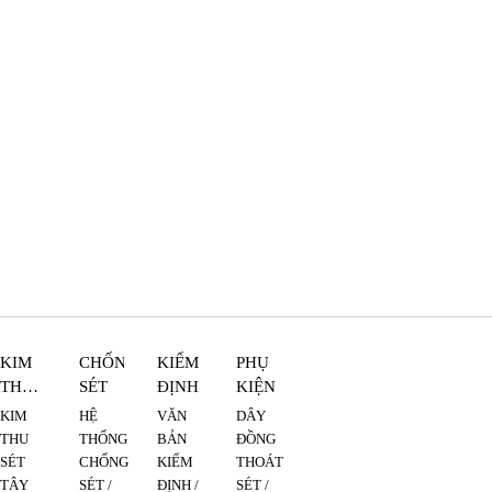
KIM
CHỐNG
KIỂM
PHỤ
THU
SÉT
ĐỊNH
KIỆN
SÉT
KIM
HỆ
VĂN
DÂY
THU
THỐNG
BẢN
ĐỒNG
SÉT
CHỐNG
KIỂM
THOÁT
TÂY
SÉT /
ĐỊNH /
SÉT /