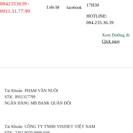
0842353639
-
17H30
Liên hệ
facebook
0911.31.77.99
HOTLINE:
084.235.36.39
Xem Đường đi
Click ngay
Tài Khoản: PHẠM VĂN NUÔI
STK: 0911317799
NGÂN HÀNG MB BANK QUÂN ĐỘI
Tài Khoản: CÔNG TY TNHH VISINET VIỆT NAM
STK: 2202 8070 0000 038