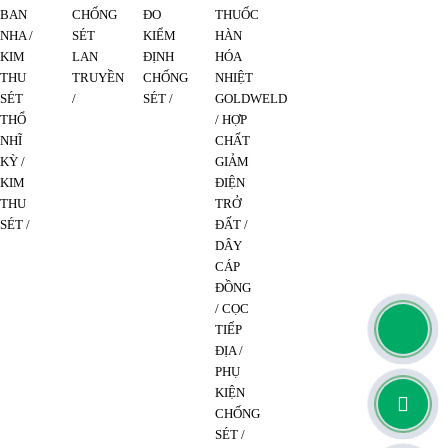
BAN
CHỐNG
ĐO
THUỐC
NHA /
SÉT
KIỂM
HÀN
KIM
LAN
ĐỊNH
HÓA
THU
TRUYỀN
CHỐNG
NHIỆT
SÉT
/
SÉT /
GOLDWELD
THỔ
/
HỢP
NHĨ
CHẤT
KỲ /
GIẢM
KIM
ĐIỆN
THU
TRỞ
SÉT /
ĐẤT /
DÂY
CÁP
ĐỒNG
/
CỌC
TIẾP
ĐỊA /
PHỤ
KIỆN
0
CHỐNG
SÉT /