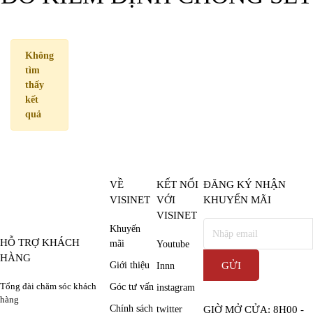
Không
tìm
thấy
kết
quả
VỀ
KẾT NỐI
ĐĂNG KÝ NHẬN
VISINET
VỚI
KHUYẾN MÃI
VISINET
Khuyến
HỖ TRỢ KHÁCH
mãi
Youtube
HÀNG
Giới thiệu
Innn
Tổng đài chăm sóc khách
Góc tư vấn
instagram
hàng
Chính sách
twitter
GIỜ MỞ CỬA: 8H00 -