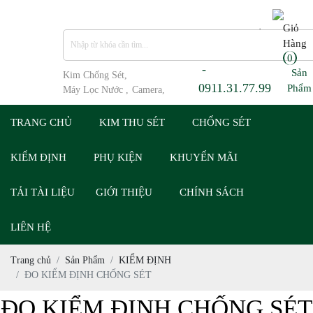
Giỏ
Hotline Tư Vấn
Hàng
0911.31.77.99
0
-
Sản
Kim Chống Sét,
0911.31.77.99
Phẩm
Máy Lọc Nước ,
Camera,
TRANG CHỦ
KIM THU SÉT
CHỐNG SÉT
KIỂM ĐỊNH
PHỤ KIỆN
KHUYẾN MÃI
TẢI TÀI LIỆU
GIỚI THIỆU
CHÍNH SÁCH
LIÊN HỆ
Trang chủ
Sản Phẩm
KIỂM ĐỊNH
ĐO KIỂM ĐỊNH CHỐNG SÉT
ĐO KIỂM ĐỊNH CHỐNG SÉT