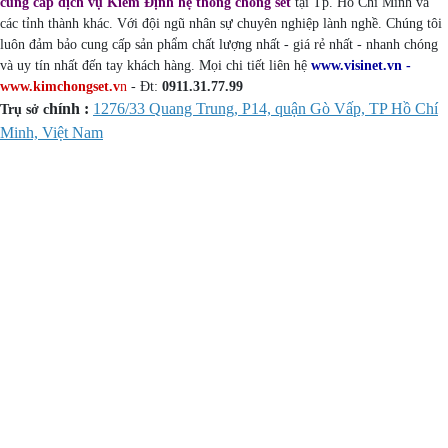
cung cấp dịch vụ Kiểm Định hệ thống chống sét
tại Tp. Hồ Chí Minh và
các tỉnh thành khác. Với đội ngũ nhân sự chuyên nghiệp lành nghề. Chúng tôi
luôn đảm bảo cung cấp sản phẩm chất lượng nhất - giá rẻ nhất - nhanh chóng
và uy tín nhất đến tay khách hàng. Mọi chi tiết liên hệ
www.visinet.vn -
www.kimchongset.v
n
- Đt:
0911.31.77.99
hính :
1276/33 Quang Trung, P14, quận Gò Vấp, TP Hồ Chí
Trụ sở c
Minh, Việt Nam